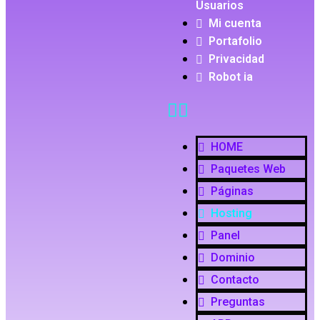
Usuarios
Mi cuenta
Portafolio
Privacidad
Robot ia
HOME
Paquetes Web
Páginas
Hosting
Panel
Dominio
Contacto
Preguntas